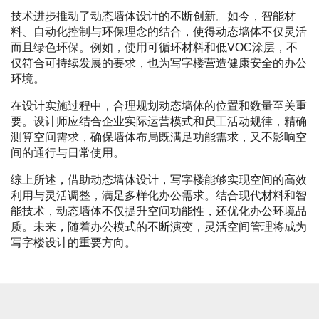
技术进步推动了动态墙体设计的不断创新。如今，智能材
料、自动化控制与环保理念的结合，使得动态墙体不仅灵活
而且绿色环保。例如，使用可循环材料和低VOC涂层，不
仅符合可持续发展的要求，也为写字楼营造健康安全的办公
环境。
在设计实施过程中，合理规划动态墙体的位置和数量至关重
要。设计师应结合企业实际运营模式和员工活动规律，精确
测算空间需求，确保墙体布局既满足功能需求，又不影响空
间的通行与日常使用。
综上所述，借助动态墙体设计，写字楼能够实现空间的高效
利用与灵活调整，满足多样化办公需求。结合现代材料和智
能技术，动态墙体不仅提升空间功能性，还优化办公环境品
质。未来，随着办公模式的不断演变，灵活空间管理将成为
写字楼设计的重要方向。