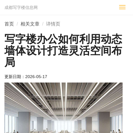
成都写字楼信息网
切
换
导
首页
相关文章
详情页
航
写字楼办公如何利用动态
墙体设计打造灵活空间布
局
更新日期：
2026-05-17