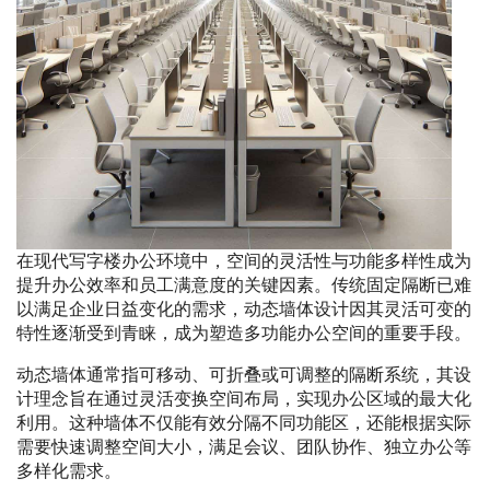
在现代写字楼办公环境中，空间的灵活性与功能多样性成为
提升办公效率和员工满意度的关键因素。传统固定隔断已难
以满足企业日益变化的需求，动态墙体设计因其灵活可变的
特性逐渐受到青睐，成为塑造多功能办公空间的重要手段。
动态墙体通常指可移动、可折叠或可调整的隔断系统，其设
计理念旨在通过灵活变换空间布局，实现办公区域的最大化
利用。这种墙体不仅能有效分隔不同功能区，还能根据实际
需要快速调整空间大小，满足会议、团队协作、独立办公等
多样化需求。