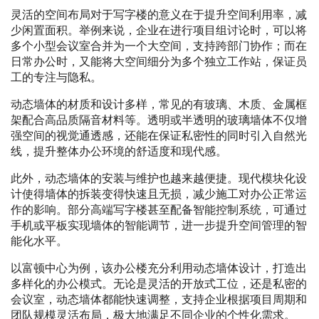
灵活的空间布局对于写字楼的意义在于提升空间利用率，减
少闲置面积。举例来说，企业在进行项目组讨论时，可以将
多个小型会议室合并为一个大空间，支持跨部门协作；而在
日常办公时，又能将大空间细分为多个独立工作站，保证员
工的专注与隐私。
动态墙体的材质和设计多样，常见的有玻璃、木质、金属框
架配合高品质隔音材料等。透明或半透明的玻璃墙体不仅增
强空间的视觉通透感，还能在保证私密性的同时引入自然光
线，提升整体办公环境的舒适度和现代感。
此外，动态墙体的安装与维护也越来越便捷。现代模块化设
计使得墙体的拆装变得快速且无损，减少施工对办公正常运
作的影响。部分高端写字楼甚至配备智能控制系统，可通过
手机或平板实现墙体的智能调节，进一步提升空间管理的智
能化水平。
以富顿中心为例，该办公楼充分利用动态墙体设计，打造出
多样化的办公模式。无论是灵活的开放式工位，还是私密的
会议室，动态墙体都能快速调整，支持企业根据项目周期和
团队规模灵活布局，极大地满足不同企业的个性化需求。