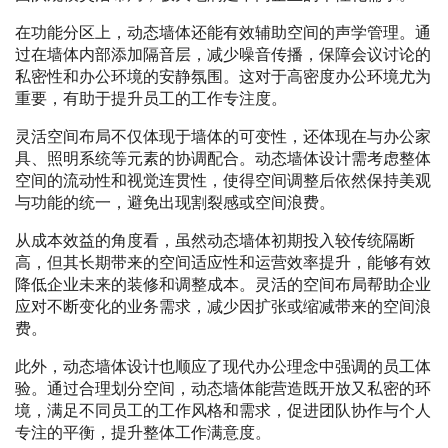
在功能分区上，动态墙体还能有效辅助空间的声学管理。通
过在墙体内部添加隔音层，减少噪音传播，保障会议讨论的
私密性和办公环境的安静氛围。这对于高密度办公环境尤为
重要，有助于提升员工的工作专注度。
灵活空间布局不仅体现于墙体的可变性，还体现在与办公家
具、照明系统等元素的协调配合。动态墙体设计需考虑整体
空间的流动性和视觉连贯性，使得空间调整后依然保持美观
与功能的统一，避免出现割裂感或空间浪费。
从成本效益的角度看，虽然动态墙体初期投入较传统隔断
高，但其长期带来的空间适应性和运营效率提升，能够有效
降低企业未来的装修和调整成本。灵活的空间布局帮助企业
应对不断变化的业务需求，减少因扩张或缩减带来的空间浪
费。
此外，动态墙体设计也顺应了现代办公理念中强调的员工体
验。通过合理划分空间，动态墙体能营造既开放又私密的环
境，满足不同员工的工作风格和需求，促进团队协作与个人
专注的平衡，提升整体工作满意度。