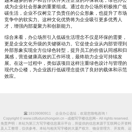
越来越多的客户和合作伙伴关注企业的环保表现，绿色办公
成为企业社会形象的重要组成。通过在办公场所积极推广低
碳生活，企业不仅树立了负责任的公众形象，也提升了市场
竞争中的软实力。这种文化优势将为企业吸引更多优秀人
才，增强内部凝聚力和创新能力。
综合来看，办公场所引入低碳生活理念不仅是环保的需要，
更是企业文化升级的关键驱动力。它促使企业从内部管理到
外部形象实现全方位绿色转型，提升员工的价值认同感和归
属感，营造健康高效的工作环境，最终助力企业可持续发
展。在这一过程中，类似该项目这样注重绿色设计与管理的
现代办公楼，为企业践行低碳理念提供了良好的载体和示范
效应。
18109080911
企业办公选址，欢迎您致电咨询！
Copyright © www.cdfudunzhongxin.cn --成都写字楼信息网-- All rights reserved.
免责声明：本站为第三方写字楼信息展示平台，所提供的信息来源于互联网公开资料
及人工整理，仅供参考。本站与相关写字楼的大厦产权方、物业管理方、开发商、运