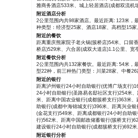
雅商务酒店533米、城上轻居酒店(成都双流机场
附近酒店分析
2公里范围内共98家酒店。最近距离: 123米，最远距
种类型：经济型25家、酒店18家、高档型15家。
附近的餐饮
距离重庆熊家院子老火锅(簇桥店)54米、口留香家
桥店)529米、六合居(成双大道店)1.1公里、宽
附近餐饮分析
2公里范围内共132家餐饮。最近距离: 54米，最远距
型22种，前三种热门类型：川菜28家、中餐26家
附近的银行
距离泸州银行24小时自助银行(优博广场支行)1
24小时自助银行(圣路易名邸社区支行)254米
米、距离中国农业银行(成都簇桥支行)363米、
助银行(成都中海锦城支行)396米、距离兴业银
(金花支行)549米、距离成都银行24小时自助
行)562米、距离中国邮政储蓄银行(簇桥支行)
建设银行24小时自助银行(成都簇桥支行)692米
附近银行分析