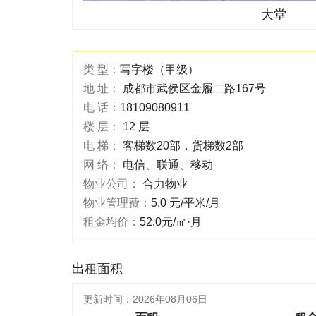
大堂
类 型：
写字楼（甲级）
地 址：
成都市武侯区金履二路167号
电 话：
18109080911
楼 层：
12 层
电 梯：
客梯数20部，货梯数2部
网 络：
电信、联通、移动
物业公司：
合力物业
物业管理费：
5.0 元/平米/月
租金均价：
52.0元/㎡·月
出租面积
更新时间：
2026年08月06日