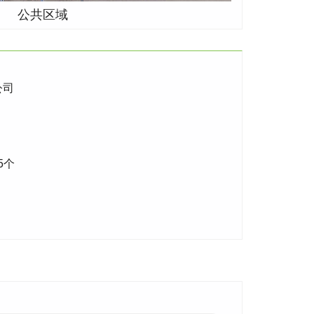
公共区域
公司
5个