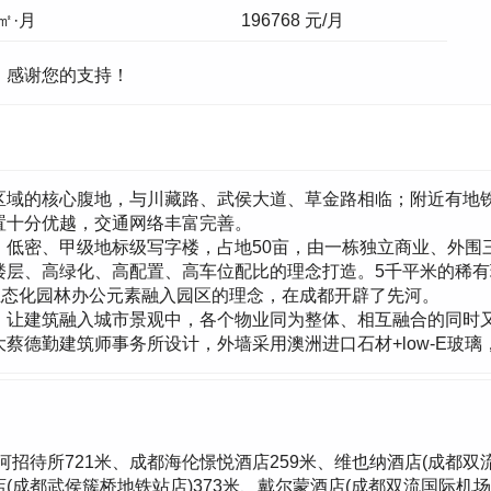
/㎡·月
196768
元/月
，感谢您的支持！
域的核心腹地，与川藏路、武侯大道、草金路相临；附近有地铁3
置十分优越，交通网络丰富完善。
低密、甲级地标级写字楼，占地50亩，由一栋独立商业、外围
楼层、高绿化、高配置、高车位配比的理念打造。5千平米的稀
生态化园林办公元素融入园区的理念，在成都开辟了先河。
，让建筑融入城市景观中，各个物业同为整体、相互融合的同时
蔡德勤建筑师事务所设计，外墙采用澳洲进口石材+low-E玻
河招待所721米、成都海伦憬悦酒店259米、维也纳酒店(成都双
(成都武侯簇桥地铁站店)373米、戴尔蒙酒店(成都双流国际机场