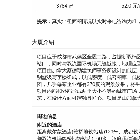
3784 ㎡
52.0 元
提示
：真实出租面积情况以实时来电咨询为准
大厦介绍
项目位于成都市武侯区金履二路，占据新双楠区
站口，同时与双流国际机场无缝链接，地理位
项目由加拿大蔡德勒建筑师事务所设计的低层、
别墅级写字楼组成，以低密度、低容积率、低
团，几乎每家企业都有270度的观景效果，将
项目内部和外部形成两个大小不等的城市广场
筑，在设计方面可谓独具匠心。项目是由加拿大
周边信息
附近的酒店
距离戴尔蒙酒店(簇桥地铁站店)123米、成都铁
都双流机场簇桥地铁站店)160米、汉庭优佳酒店