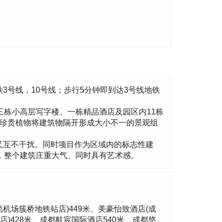
号线，10号线；步行5分钟即到达3号线地铁
三栋小高层写字楼、一栋精品酒店及园区内11栋
有珍贵植物将建筑物隔开形成大小不一的景观组
又互不干扰。同时项目作为区域内的标志性建
璃，整个建筑庄重大气、同时具有艺术感。
流机场簇桥地铁站店)449米、美豪怡致酒店(成
店)428米、成都航宸国际酒店540米、成都悠